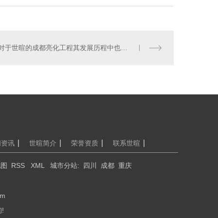
外LED显示屏厂家
对于世暄的成都亮化工程其发展历程中也存在问题
闻资讯
世暄简介
荣誉资质
联系世暄
地图
RSS
XML
城市分站
:
四川
成都
重庆
om
!