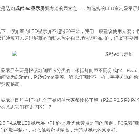
境是选购
成都led显示屏
要考虑的因素之一，如选购的LED室内显示
况下，假如室内LED显示屏不超过20平米，我们一般建议使用支架
我们通常可以通过屏幕的面积来弥补自己.近视距的缺陷，但.好不要
D显示屏主要是根据灯间距来分类的，根据灯间距不同分成p2、P2.5、
间隔为2.5mm，P3为3mm等等。所以灯间距不一样，每平方米
清楚度越高。
D显示屏目前主打的几个产品相信大家都比较了解（P2.0 P2.5 P3
什么意思它们有哪些区别？
2.5 P4
成都LED显示屏
中P指的是发光像素点之间的间距，P3像素间距是
后面的数字越小，那么像素密度越高，清楚度显示效果更好。