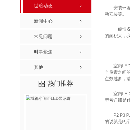
世暄动态
安装环
动安装等。
新闻中心
一般情
的面积大，
常见问题
时事聚焦
室内LE
其他
个像素之间的
点数越多，
热门推荐
室内LE
型号详细是
P2 P3 P
的说就是P