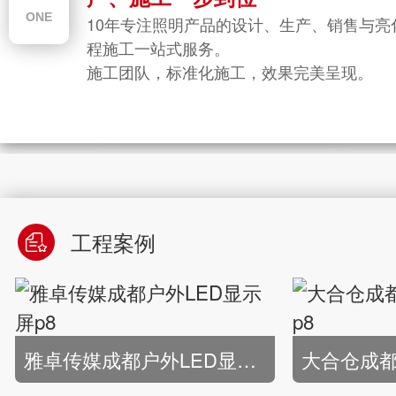
THREE
0余亮化工程案例，技术过硬，品质有保
世暄科技拥有施工工
CE等权威部门的检测报告 所
FOUR
THREE
2000余亮化工程案例，技术过硬，品质有保
世暄科技拥有施工工人以及超强户外安装
TWO
安排资深项目经理，1对1紧密配合，全程跟踪。
ONE
10年专注照明产品的设计、生产、销售与亮
国家一级亮化工程施
证。
国家一级亮化工程施工资质。
安装时由专员对客户进行设备的示范操作培训，
程施工一站式服务。
世界500强企业、政府部门等事业单位长
提供LED亮化工程解
与多家世界500强企业、政府部门等事业单位长
提供LED亮化工程解决方案。
讲解设备的操作要领。
。
施工周期短 ，交货准
施工团队，标准化施工，效果完美呈现。
期合作。
施工周期短 ，交货准确率达99%以上。
售后不定期回访，了解客户使用情况，不断完善
世界500强企业、政府部门等事业单位长
与多家世界500强企业、政府部门等事业单位长
自我。
期合作
工程案例
雅卓传媒成都户外LED显示屏p8